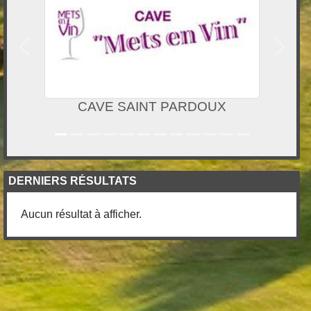
Précedent
Suivan
DM CONSEILS
DERNIERS RÉSULTATS
Aucun résultat à afficher.