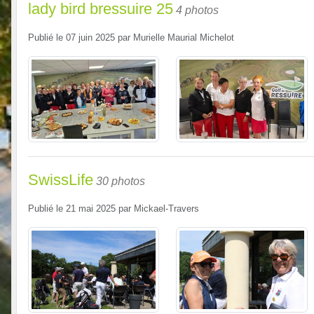
lady bird bressuire 25
4 photos
Publié le
07 juin 2025
par
Murielle Maurial Michelot
SwissLife
30 photos
Publié le
21 mai 2025
par
Mickael-Travers