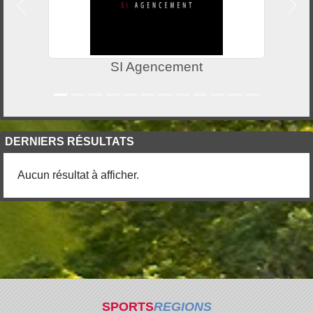
Précedent
Suiv
SI Agencement
DERNIERS RÉSULTATS
Aucun résultat à afficher.
SPORTS
REGIONS