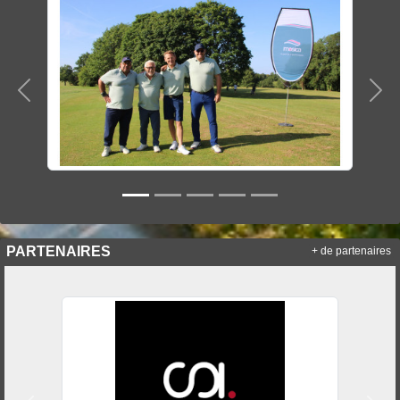
Précedent
Sui
PARTENAIRES
+ de partenaires